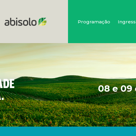
Programação
Ingress
ADE
08 e 09
.